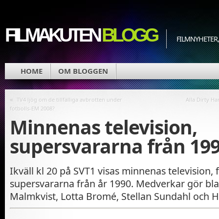
FILMAKUTEN
BLOGG
FILMNYHETER,
HOME
OM BLOGGEN
«
TV4 ljög om de tillfälliga avbrotten under
Alla Dirty H
fotbolls-EM 2008?
Minnenas television,
supersvararna från 19
Ikväll kl 20 på SVT1 visas minnenas television
supersvararna från år 1990. Medverkar gör bl
Malmkvist, Lotta Bromé, Stellan Sundahl och 