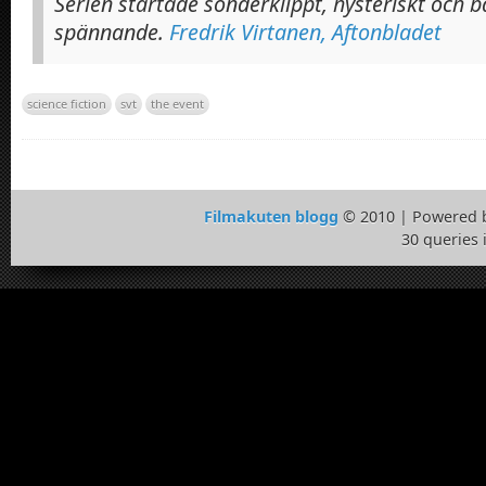
Serien startade sönderklippt, hysteriskt och b
spännande.
Fredrik Virtanen, Aftonbladet
science fiction
svt
the event
Filmakuten blogg
© 2010 | Powered 
30 queries 