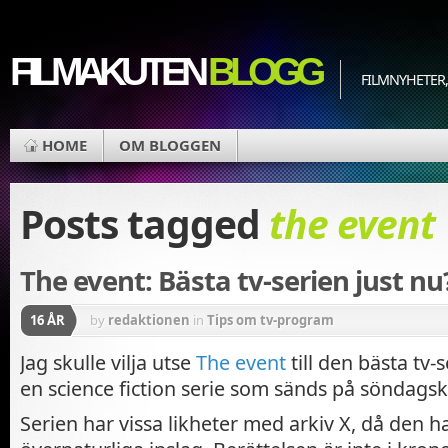
FILMAKUTEN
BLOGG
FILMNYHETER,
HOME
OM BLOGGEN
Posts tagged
the event
The event: Bästa tv-serien just nu
16 ÅR
by
redaktionen
in
Tips om tv-program
Jag skulle vilja utse
The event
till den bästa tv-s
en science fiction serie som sänds på söndagskv
Serien har vissa likheter med arkiv X, då den h