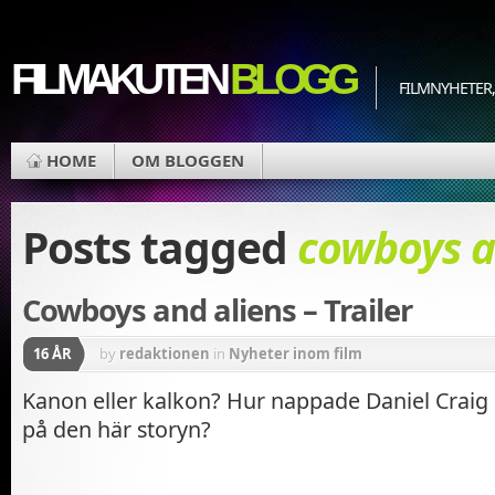
FILMAKUTEN
BLOGG
FILMNYHETER,
HOME
OM BLOGGEN
Posts tagged
cowboys a
Cowboys and aliens – Trailer
16 ÅR
by
redaktionen
in
Nyheter inom film
Kanon eller kalkon? Hur nappade Daniel Craig
på den här storyn?