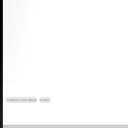
cowboys and aliens
trailer