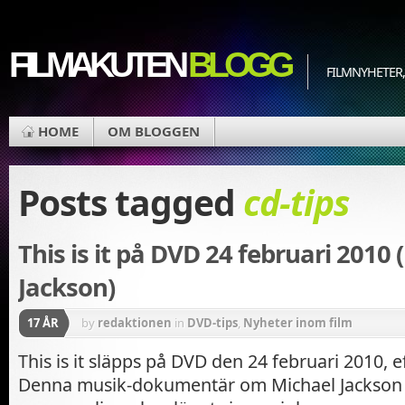
FILMAKUTEN
BLOGG
FILMNYHETER,
HOME
OM BLOGGEN
Posts tagged
cd-tips
This is it på DVD 24 februari 2010
Jackson)
17 ÅR
by
redaktionen
in
DVD-tips
,
Nyheter inom film
This is it släpps på DVD den 24 februari 2010, e
Denna musik-dokumentär om Michael Jackson 