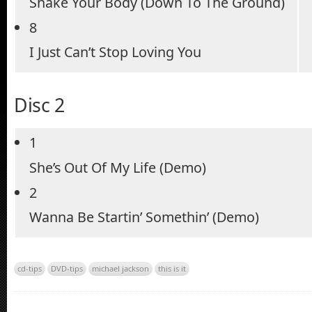
Shake Your Body (Down To The Ground)
8
I Just Can’t Stop Loving You
Disc 2
1
She’s Out Of My Life (Demo)
2
Wanna Be Startin’ Somethin’ (Demo)
cd-tips
DVD-tips
michael jackson
this is it