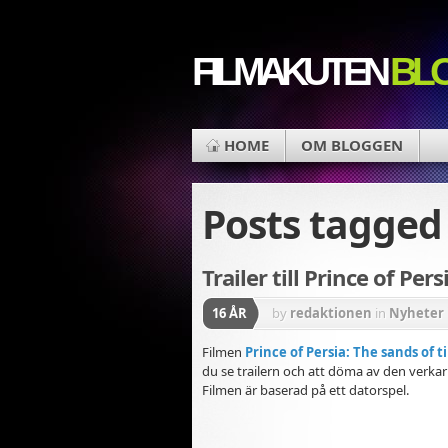
FILMAKUTEN
BL
HOME
OM BLOGGEN
Posts tagge
Trailer till Prince of Per
16 ÅR
by
redaktionen
in
Nyheter 
Filmen
Prince of Persia: The sands of 
du se trailern och att döma av den verkar
Filmen är baserad på ett datorspel.