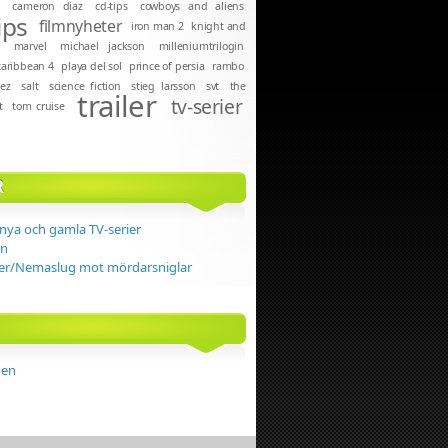
e
cameron diaz
cd-tips
cowboys and aliens
ips
filmnyheter
iron man 2
knight and
marvel
michael jackson
milleniumtrilogin
 caribbean 4
playa del sol
prince of persia
rambo
uez
salt
science fiction
stieg larsson
svt
the
trailer
tv-serier
t
tom cruise
R
 nya och gamla TV-serier
en
r/Nemaslug mot mördarsniglar
gen