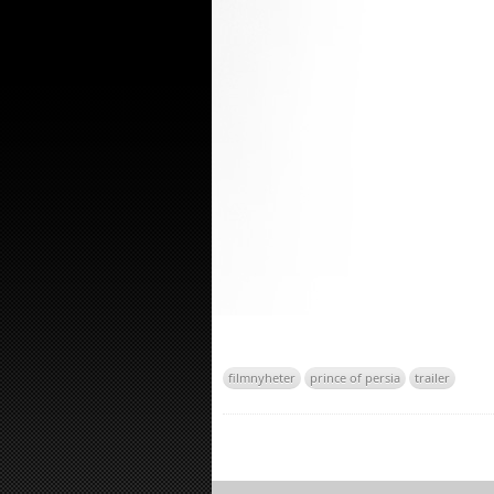
filmnyheter
prince of persia
trailer