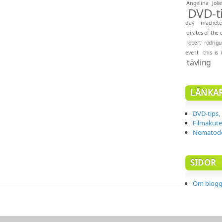
Angelina Joli
DVD-t
day
machete
pirates of the
robert rodrig
event
this is i
tävling
LÄNKA
DVD-tips,
Filmakut
Nematode
SIDOR
Om blog