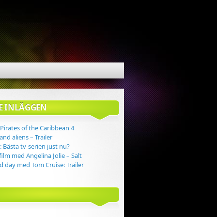
E INLÄGGEN
r Pirates of the Caribbean 4
nd aliens – Trailer
 Bästa tv-serien just nu?
ilm med Angelina Jolie – Salt
d day med Tom Cruise: Trailer