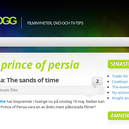
OGG
FILMNYHETER, DVD OCH TV-TIPS
d
prince of persia
SENAST
Trailer fö
sia: The sands of time
2
Cowboys a
The event:
inom film
Ny actionf
Knight an
time
har biopremiär i Sverige nu på onsdag 19 maj. Nedan kan
 Prince of Persia vara en av årets mest påkostade filmer?
ÄMNEN