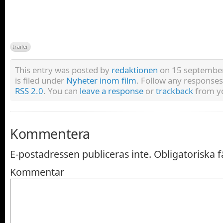
trailer
This entry was posted by
redaktionen
on 15 september
is filed under
Nyheter inom film
. Follow any responses
RSS 2.0
. You can
leave a response
or
trackback
from yo
Kommentera
E-postadressen publiceras inte.
Obligatoriska f
Kommentar