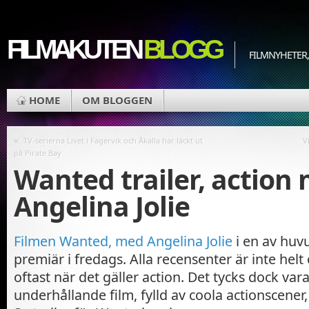
FILMAKUTEN
BLOGG
FILMNYHETER,
HOME
OM BLOGGEN
«
TV-serierna Livet i Fagervik och Åkalla har läckt ut
V
på Pirate Bay
Wanted trailer, action
Angelina Jolie
Filmen Wanted, med Angelina Jolie
i en av huv
premiär i fredags. Alla recensenter är inte hel
oftast när det gäller action. Det tycks dock vara
underhållande film, fylld av coola actionscener,