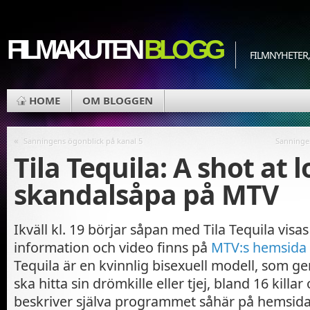
FILMAKUTEN
BLOGG
FILMNYHETER,
HOME
OM BLOGGEN
«
Sanningens ögonblick på kanal 5
Sanninge
Tila Tequila: A shot at l
skandalsåpa på MTV
Ikväll kl. 19 börjar såpan med Tila Tequila vis
information och video finns på
MTV:s hemsida 
Tequila är en kvinnlig bisexuell modell, som
ska hitta sin drömkille eller tjej, bland 16 killar
beskriver själva programmet såhär på hemsida