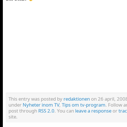
This entry was posted by
redaktionen
on 26 april, 2008
under
Nyheter inom TV
,
Tips om tv-program
. Follow a
post through
RSS 2.0
. You can
leave a response
or
tra
site.