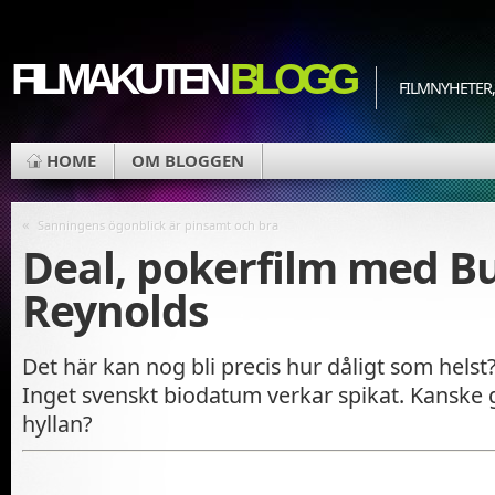
FILMAKUTEN
BLOGG
FILMNYHETER,
HOME
OM BLOGGEN
«
Sanningens ögonblick är pinsamt och bra
Deal, pokerfilm med B
Reynolds
Det här kan nog bli precis hur dåligt som helst?
Inget svenskt biodatum verkar spikat. Kanske gå
hyllan?