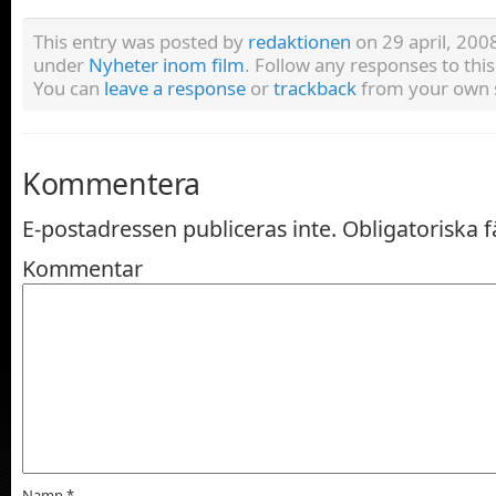
This entry was posted by
redaktionen
on 29 april, 2008
under
Nyheter inom film
. Follow any responses to thi
You can
leave a response
or
trackback
from your own s
Kommentera
E-postadressen publiceras inte.
Obligatoriska f
Kommentar
Namn
*